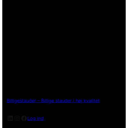
Billigestauder – Billige stauder i høj kvalitet
LinkedIn
Instagram
Facebook
Log ind