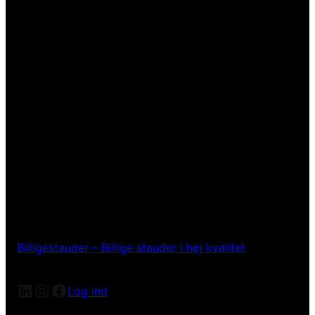
Billigestauder – Billige stauder i høj kvalitet
LinkedIn
Instagram
Facebook
Log ind