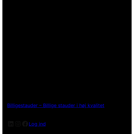
Billigestauder – Billige stauder i høj kvalitet
LinkedIn
Instagram
Facebook
Log ind