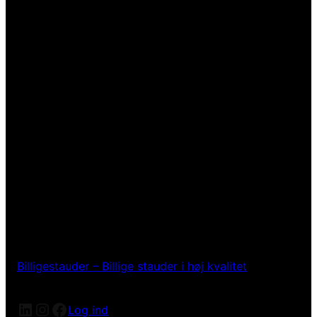
Billigestauder – Billige stauder i høj kvalitet
LinkedIn
Instagram
Facebook
Log ind