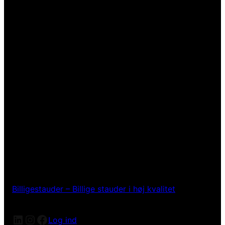
Billigestauder – Billige stauder i høj kvalitet
LinkedIn
Instagram
Facebook
Log ind