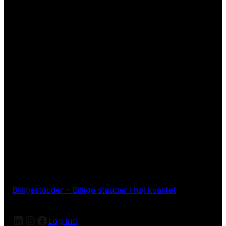
Billigestauder – Billige stauder i høj kvalitet
LinkedIn
Instagram
Facebook
Log ind