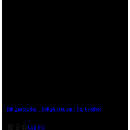
Billigestauder – Billige stauder i høj kvalitet
LinkedIn
Instagram
Facebook
Log ind