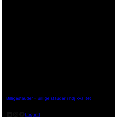
Billigestauder – Billige stauder i høj kvalitet
LinkedIn
Instagram
Facebook
Log ind