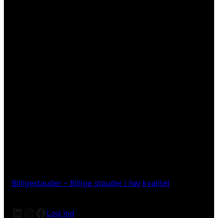
Billigestauder – Billige stauder i høj kvalitet
LinkedIn
Instagram
Facebook
Log ind