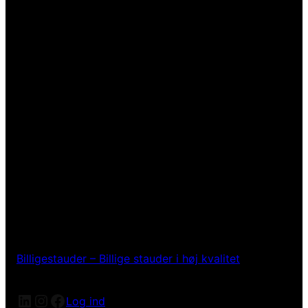
Billigestauder – Billige stauder i høj kvalitet
LinkedIn
Instagram
Facebook
Log ind