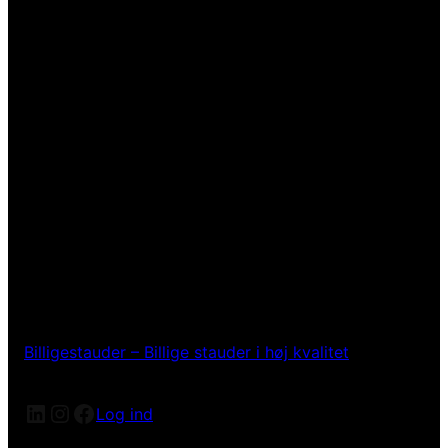
Billigestauder – Billige stauder i høj kvalitet
LinkedIn
Instagram
Facebook
Log ind