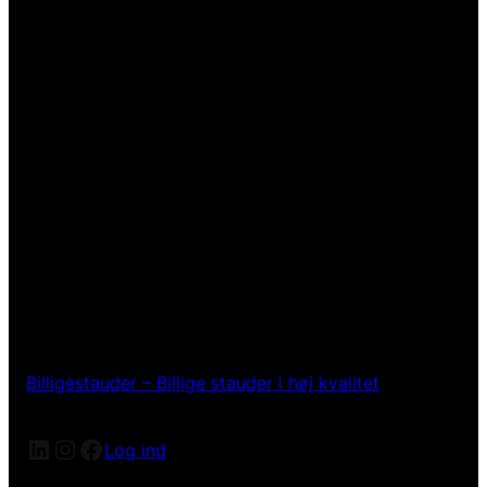
Billigestauder – Billige stauder i høj kvalitet
LinkedIn
Instagram
Facebook
Log ind