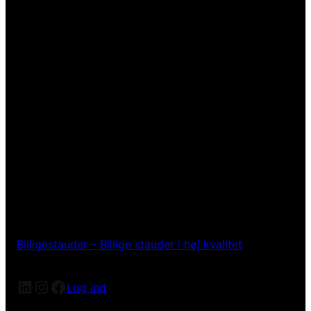
Billigestauder – Billige stauder i høj kvalitet
LinkedIn
Instagram
Facebook
Log ind